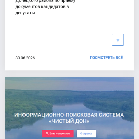
Донецкого района по приему
документов кандидатов в
Состоялось очередное заседание Территориальной
депутаты
избирательной комиссии
16.06.2026
Анонс заседания ТИК
11.06.2026
30.06.2026
ПОСМОТРЕТЬ ВСЁ
График работы ТИК и УИК по
приему (оформлению) заявлений о
включении в список избирателей
по месту нахождения на выборах
депутатов ГД ФС РФ 9 созыва,
назначенных на 20 сентября 2026
года
30.06.2026